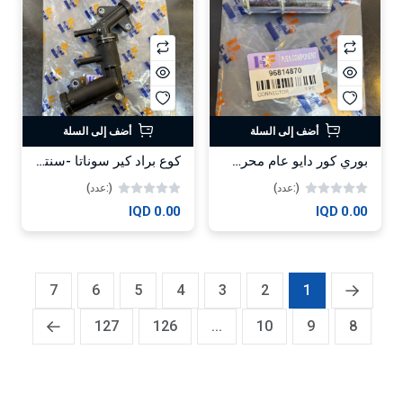
أضف إلى السلة
أضف إلى السلة
بوري كور دايو عام محرك 1.6 -HF
كوع براد كير سوناتا -سنتافيا-كيا سورنتو 2020 -HF
(:عدد)
(:عدد)
0.00 IQD
0.00 IQD
7
6
5
4
3
2
1
127
126
...
10
9
8