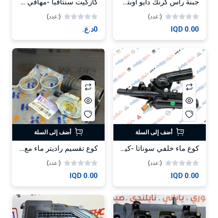
جبنة راس كرنك دايو اوبتر كوري 96350161
كازكيت سنتافيا -مهافي ازيره محرك 3.8 كوبي RH OEM 22311-3C240
(:عدد)
(:عدد)
0.00 IQD
0د.ع.‏
أضف إلى السلة
أضف إلى السلة
كوع ماء خلفي سوناتا -كيا اوبتيما 2015 -HF OEM 25600-2G510
كوع تقسيم راديتر ماء مع قبق امريكي عام -HF
(:عدد)
(:عدد)
0.00 IQD
0.00 IQD