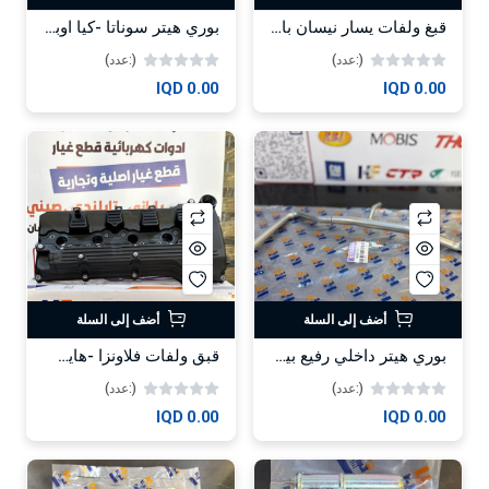
قبغ ولفات يسار نيسان باترول 2010-HF
بوري هيتر سوناتا -كيا اوبتيما - سنتافيا 2015 -HF
(:عدد)
(:عدد)
0.00 IQD
0.00 IQD
أضف إلى السلة
أضف إلى السلة
بوري هيتر داخلي رفيع بيك اب كاز 2010-2020-HF
قبق ولفات فلاونزا -هايس محرك 2TR-HF
(:عدد)
(:عدد)
0.00 IQD
0.00 IQD