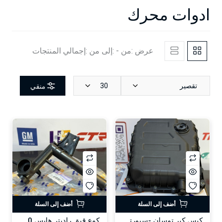
ادوات محرك
عرض :من - :إلى من :إجمالي المنتجات
تقصير
30
منقي
أضف إلى السلة
أضف إلى السلة
كيس كير توسان -سبورتج 2019 -HF
كوع قبق راديتر هايس 2020-2024-HF