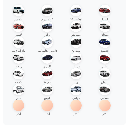
النترا
اوبتيما - K5
لاندكروزر
باجيرو
سوناتا
سورينتو
برادو
لانسر
اكسنت
سبورتج
فلاونزا - هايلوكس
بيك اب L200
افانتي
سيراتو
كامري
اوتلاندر
توسان
ريو
كورولا
كلانت
سنتافي
مهافي
يارس
كنتر
أكثر
أكثر
أكثر
أكثر