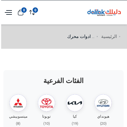
0
0
الرئيسية
...
ادوات محرك
الفئات الفرعية
هيونداي
كيا
تويوتا
ميتسوبيشي
(8)
(10)
(19)
(20)